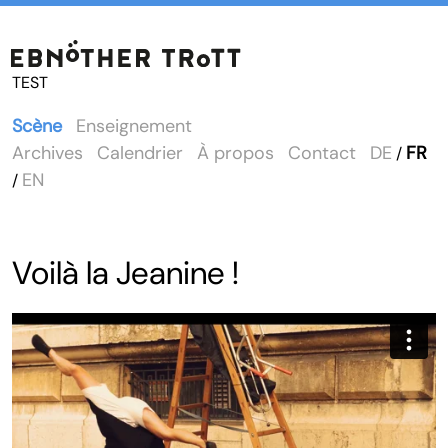
TEST
Scène
Enseignement
Archives
Calendrier
À propos
Contact
DE
FR
/
EN
/
Voilà la Jeanine !